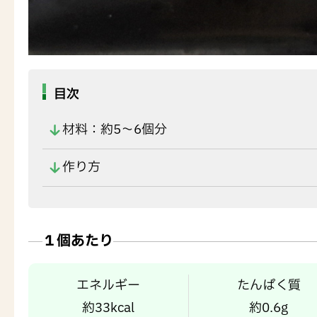
目次
材料：約5～6個分
作り方
１個あたり
エネルギー
たんぱく質
約33kcal
約0.6g