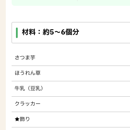
材料：
約5～6個分
さつま芋
ほうれん草
牛乳（豆乳）
クラッカー
★飾り