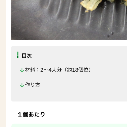
目次
材料：2～4人分（約18個位）
作り方
１個あたり