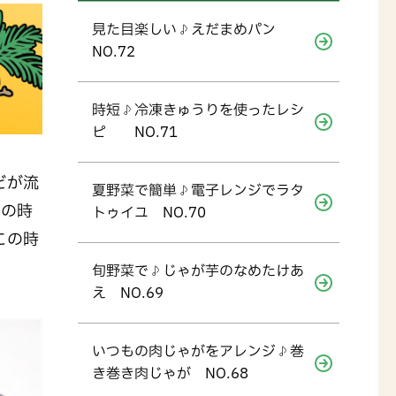
見た目楽しい♪えだまめパン
NO.72
時短♪冷凍きゅうりを使ったレシ
ピ NO.71
どが流
夏野菜で簡単♪電子レンジでラタ
旬の時
トゥイユ NO.70
この時
旬野菜で♪じゃが芋のなめたけあ
え NO.69
いつもの肉じゃがをアレンジ♪巻
き巻き肉じゃが NO.68