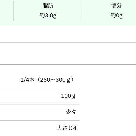
脂肪
塩分
約3.0g
約0g
1/4本（250～300ｇ）
100ｇ
少々
大さじ4