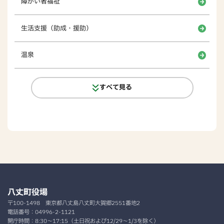
障がい者福祉
生活支援（助成・援助）
温泉
すべて見る
八丈町役場
〒100-1498
東京都八丈島八丈町大賀郷2551番地2
電話番号：
04996-2-1121
開庁時間：
8:30～17:15（土日祝および12/29～1/3を除く）