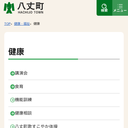
検索
メニュー
TOP
健康・福祉
健康
健康
講演会
食育
機能訓練
健康相談
八丈町歌すこやか体操