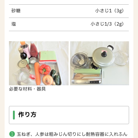
砂糖
小さじ1（3g）
塩
小さじ1/3（2g）
必要な材料・器具
作り方
玉ねぎ、人参は粗みじん切りにし耐熱容器に入れふん