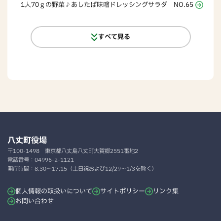
1人70ｇの野菜♪あしたば味噌ドレッシングサラダ NO.65
すべて見る
八丈町役場
〒100-1498
東京都八丈島八丈町大賀郷2551番地2
電話番号：
04996-2-1121
開庁時間：
8:30～17:15（土日祝および12/29～1/3を除く）
個人情報の取扱いについて
サイトポリシー
リンク集
お問い合わせ