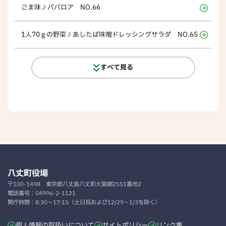
ごま味♪ババロア NO.66
1人70ｇの野菜♪あしたば味噌ドレッシングサラダ NO.65
すべて見る
八丈町役場
〒100-1498
東京都八丈島八丈町大賀郷2551番地2
電話番号：
04996-2-1121
開庁時間：
8:30～17:15（土日祝および12/29～1/3を除く）
個人情報の取扱いについて
サイトポリシー
リンク集