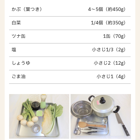
かぶ（葉つき）
4～5個（約450g）
白菜
1/4個（約350g）
ツナ缶
1缶（70g）
塩
小さじ1/3（2g）
しょうゆ
小さじ2（12g）
ごま油
小さじ1（4g）