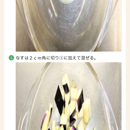
なすは２ｃｍ角に切り③に加えて混ぜる。