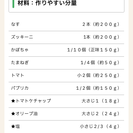
材料
：作りやすい分量
なす
２本（約２００ｇ）
ズッキーニ
1本（約２００ｇ）
かぼちゃ
１/１０個（正味１５０ｇ）
たまねぎ
１/４個（約５０ｇ）
トマト
小２個（約２５０ｇ）
パプリカ
１/２個（約１５０ｇ）
★トマトケチャップ
大さじ１（１８ｇ）
★オリーブ油
大さじ２（２４ｇ）
★塩
小さじ２/３（４ｇ）