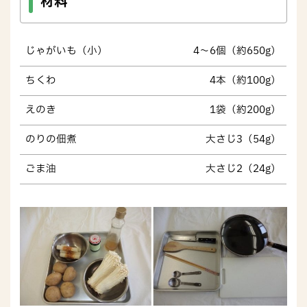
材料
じゃがいも（小）
4～6個（約650g）
ちくわ
4本（約100g）
えのき
1袋（約200g）
のりの佃煮
大さじ3（54g）
ごま油
大さじ2（24g）