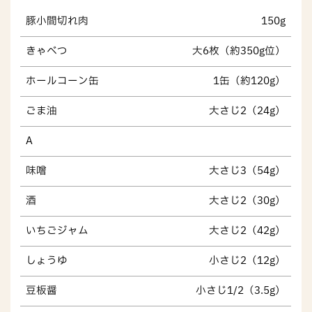
豚小間切れ肉
150g
きゃべつ
大6枚（約350g位）
ホールコーン缶
1缶（約120g）
ごま油
大さじ2（24g）
A
味噌
大さじ3（54g）
酒
大さじ2（30g）
いちごジャム
大さじ2（42g）
しょうゆ
小さじ2（12g）
豆板醤
小さじ1/2（3.5g）