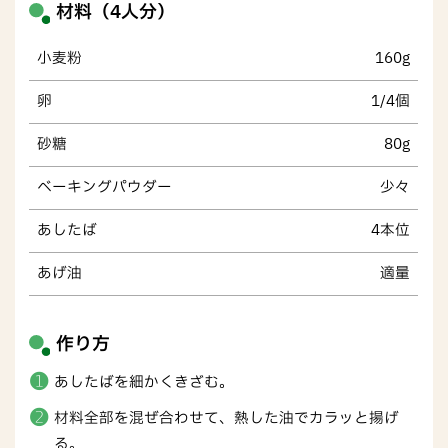
材料（4人分）
小麦粉
160g
卵
1/4個
砂糖
80g
ベーキングパウダー
少々
あしたば
4本位
あげ油
適量
作り方
あしたばを細かくきざむ。
材料全部を混ぜ合わせて、熱した油でカラッと揚げ
る。