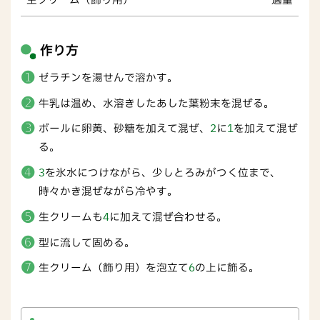
生クリーム（飾り用）
適量
作り方
ゼラチンを湯せんで溶かす。
牛乳は温め、水溶きしたあした葉粉末を混ぜる。
ボールに卵黄、砂糖を加えて混ぜ、
2
に
1
を加えて混ぜ
る。
3
を氷水につけながら、少しとろみがつく位まで、
時々かき混ぜながら冷やす。
生クリームも
4
に加えて混ぜ合わせる。
型に流して固める。
生クリーム（飾り用）を泡立て
6
の上に飾る。