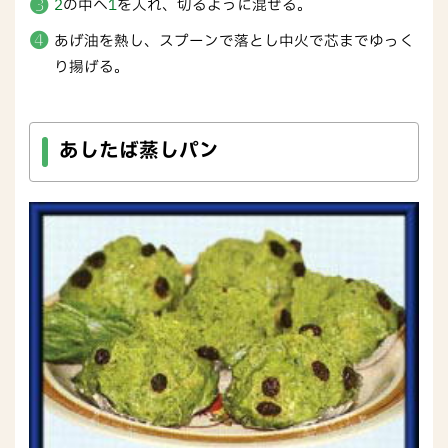
2
の中へ
1
を入れ、切るように混ぜる。
あげ油を熱し、スプーンで落とし中火で芯までゆっく
り揚げる。
あしたば蒸しパン