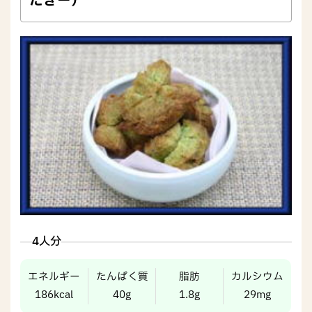
だぎー）
4人分
エネルギー
たんぱく質
脂肪
カルシウム
186kcal
40g
1.8g
29mg