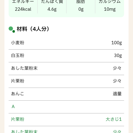
エネルギー
たんぱく質
脂肪
カルシウム
224kcal
4.6g
0g
10mg
材料（4人分）
小麦粉
100g
白玉粉
30g
あした葉粉末
少々
片栗粉
少々
あんこ
適量
Ａ
片栗粉
大さじ1
あした葉粉末
少々