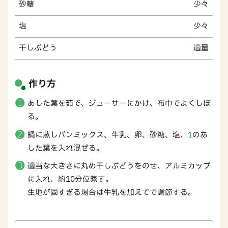
砂糖
少々
塩
少々
干しぶどう
適量
作り方
あした葉を茹で、ジューサーにかけ、布巾でよくしぼ
る。
鍋に蒸しパンミックス、牛乳、卵、砂糖、塩、
1
のあ
した葉を入れ混ぜる。
適当な大きさに丸め干しぶどうをのせ、アルミカップ
に入れ、約10分位蒸す。
生地が固すぎる場合は牛乳を加えてで調節する。