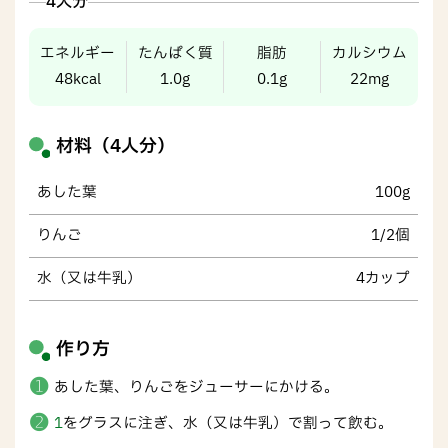
4人分
エネルギー
たんぱく質
脂肪
カルシウム
48kcal
1.0g
0.1g
22mg
材料（4人分）
あした葉
100g
りんご
1/2個
水（又は牛乳）
4カップ
作り方
あした葉、りんごをジューサーにかける。
1
をグラスに注ぎ、水（又は牛乳）で割って飲む。