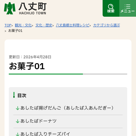
検索
メニュー
TOP
観光・文化
文化・歴史
八丈島郷土料理レシピ
カテゴリから選ぶ
お菓子01
更新日：2026年4月28日
お菓子01
目次
あしたば揚げだんご（あしたば入あんだぎー）
あしたばドーナツ
あしたば入りチーズパイ