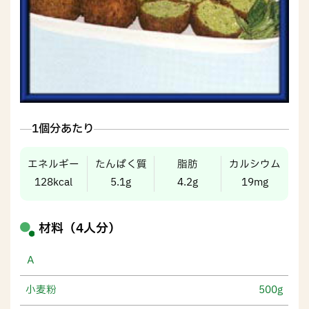
1個分あたり
エネルギー
たんぱく質
脂肪
カルシウム
128kcal
5.1g
4.2g
19mg
材料（4人分）
Ａ
小麦粉
500g