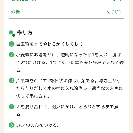
砂糖
大さじ2
作り方
白玉粉を水でやわらかくしておく。
小麦粉にお湯をかけ、透明になったら
1
を入れ、混ぜ
て2つに分ける。1つにあした葉粉末を好みで入れて練
る。
片栗粉をひいて
2
を棒状に伸ばし茹でる。浮き上がっ
たらとりだして水の中に入れ冷やし、適当な大きさに
切って串にさす。
Ａ
を混ぜ合わせ、弱火にかけ、とろりとするまで煮
る。
3
に
4
のあんをつける。