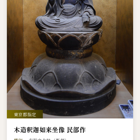
木造釈迦如来坐像 民部作