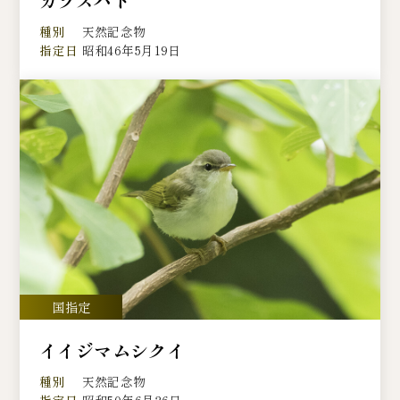
カラスバト
種別
天然記念物
指定日
昭和46年5月19日
イイジマムシクイ
種別
天然記念物