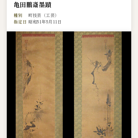
亀田鵬斎墨蹟
種別
町技芸（工芸）
指定日
昭和51年5月11日