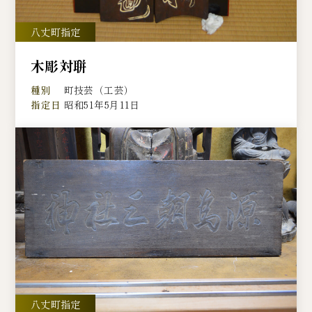
木彫対聠
種別
町技芸（工芸）
指定日
昭和51年5月11日