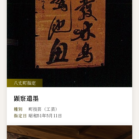
顕察遺墨
種別
町技芸（工芸）
指定日
昭和51年5月11日