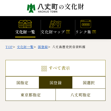
文化財一覧
文化財マップ
リンク集
TOP
文化財一覧
国登録
八丈島歴史民俗資料館
すべて表示
国指定
国登録
国選択
東京都指定
八丈町指定