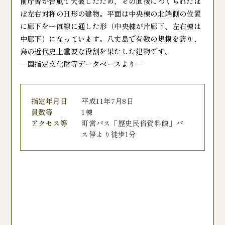
前庁舎が台風で大破したため、その直後につくられたほ
ぼ左右対称のＨ形の建物。平面は中央棟の北端側の位置
に廊下を一直線に通した形（中央棟が片廊下、左右棟は
中廊下）になっています。八丈島で有数の規模を誇り、
島の近代史上重要な役割を果たした建物です。
―国指定文化財等データベースより―
指定年月日
平成11年7月8日
員数等
1棟
アクセス等
町営バス「歴史民俗資料館」バ
ス停より徒歩1分