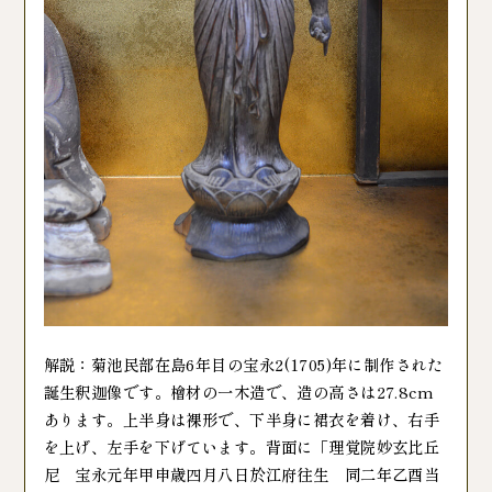
解説：菊池民部在島6年目の宝永2(1705)年に制作された
誕生釈迦像です。檜材の一木造で、造の高さは27.8cm
あります。上半身は裸形で、下半身に裙衣を着け、右手
を上げ、左手を下げています。背面に「理覚院妙玄比丘
尼 宝永元年甲申歳四月八日於江府往生 同二年乙酉当