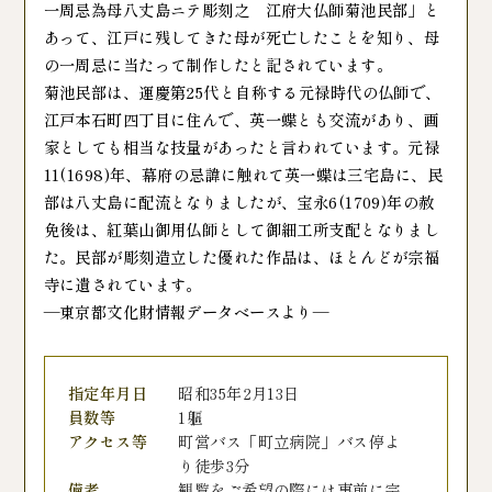
一周忌為母八丈島ニテ彫刻之 江府大仏師菊池民部」と
あって、江戸に残してきた母が死亡したことを知り、母
の一周忌に当たって制作したと記されています。
菊池民部は、運慶第25代と自称する元禄時代の仏師で、
江戸本石町四丁目に住んで、英一蝶とも交流があり、画
家としても相当な技量があったと言われています。元禄
11(1698)年、幕府の忌諱に触れて英一蝶は三宅島に、民
部は八丈島に配流となりましたが、宝永6(1709)年の赦
免後は、紅葉山御用仏師として御細工所支配となりまし
た。民部が彫刻造立した優れた作品は、ほとんどが宗福
寺に遺されています。
―東京都文化財情報データベースより―
指定年月日
昭和35年2月13日
員数等
1軀
アクセス等
町営バス「町立病院」バス停よ
り徒歩3分
備考
観覧をご希望の際には事前に宗