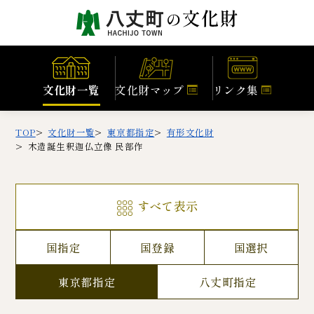
文化財一覧
文化財マップ
リンク集
TOP
文化財一覧
東京都指定
有形文化財
木造誕生釈迦仏立像 民部作
すべて表示
国指定
国登録
国選択
東京都指定
八丈町指定