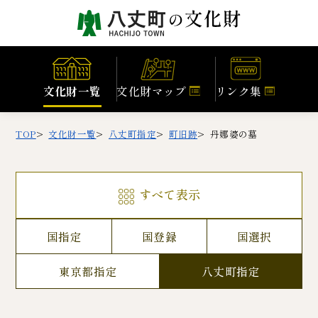
文化財一覧
文化財マップ
リンク集
TOP
文化財一覧
八丈町指定
町旧跡
丹娜婆の墓
すべて表示
国指定
国登録
国選択
東京都指定
八丈町指定