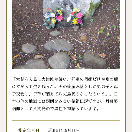
「大昔八丈島に大津波が襲い、妊婦の丹娜だけが舟の艫
にすがって生き残った。その後産み落とした男の子と母
子交会し、子孫が殖えて八丈島民となったという。」日
本の他の地域には類例をみない始祖伝説ですが、丹娜婆
信仰として八丈島の特異性を物語っています。
指定年月日
昭和51年5月11日