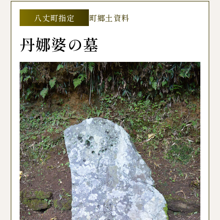
八丈町指定
町郷土資料
丹娜婆の墓