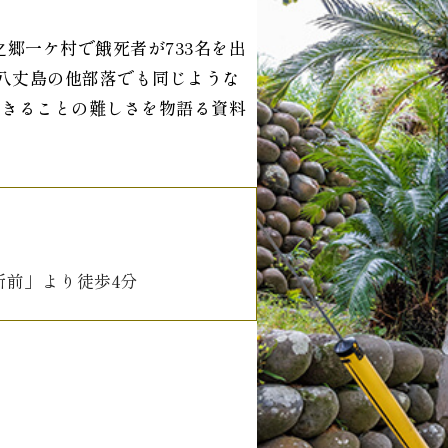
中之郷一ケ村で餓死者が733名を出
。八丈島の他部落でも同じような
生きることの難しさを物語る資料
所前」より徒歩4分