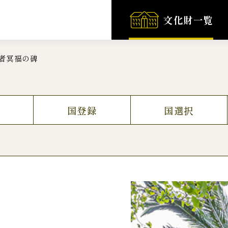
文化財一覧
者冥福の碑
国登録
国選択