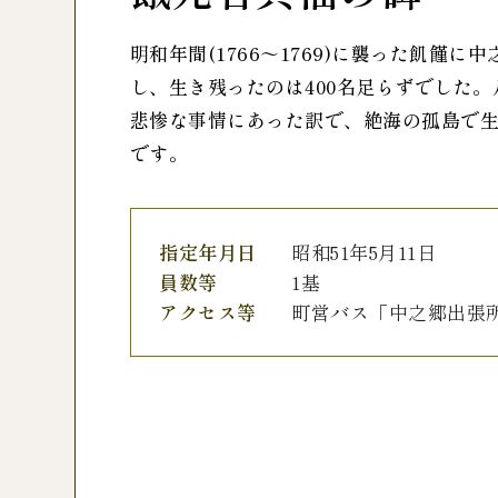
明和年間(1766～1769)に襲った飢饉に
し、生き残ったのは400名足らずでした
悲惨な事情にあった訳で、絶海の孤島で
です。
指定年月日
昭和51年5月11日
員数等
1基
アクセス等
町営バス「中之郷出張