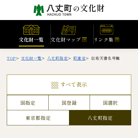
文化財一覧
文化財マップ
リンク集
TOP
文化財一覧
八丈町指定
町重宝
伝祐天書名号軸
すべて表示
国指定
国登録
国選択
東京都指定
八丈町指定