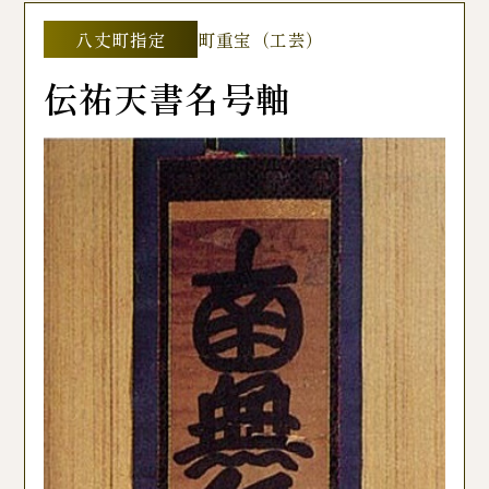
八丈町指定
町重宝（工芸）
伝祐天書名号軸