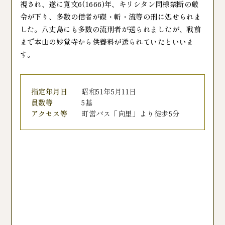
視され、遂に寛文6(1666)年、キリシタン同様禁断の厳
令が下り、多数の信者が磔・斬・流等の刑に処せられま
した。八丈島にも多数の流刑者が送られましたが、戦前
まで本山の妙覚寺から供養料が送られていたといいま
す。
指定年月日
昭和51年5月11日
員数等
5基
アクセス等
町営バス「向里」より徒歩5分