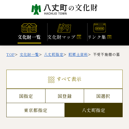
文化財一覧
文化財マップ
リンク集
TOP
文化財一覧
八丈町指定
町郷土資料
不受不施僧の墓
すべて表示
国指定
国登録
国選択
東京都指定
八丈町指定