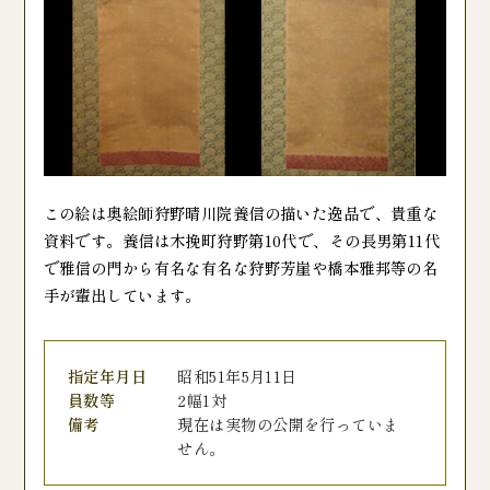
この絵は奥絵師狩野晴川院養信の描いた逸品で、貴重な
資料です。養信は木挽町狩野第10代で、その長男第11代
で雅信の門から有名な有名な狩野芳崖や橋本雅邦等の名
手が輩出しています。
指定年月日
昭和51年5月11日
員数等
2幅1対
備考
現在は実物の公開を行っていま
せん。