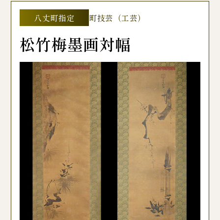
八丈町指定
町技芸（工芸）
松竹梅墨画対幅