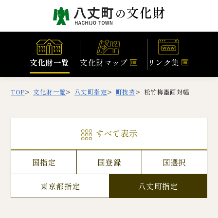
文化財一覧
文化財マップ
リンク集
TOP
文化財一覧
八丈町指定
町技芸
松竹梅墨画対幅
すべて表示
国指定
国登録
国選択
東京都指定
八丈町指定