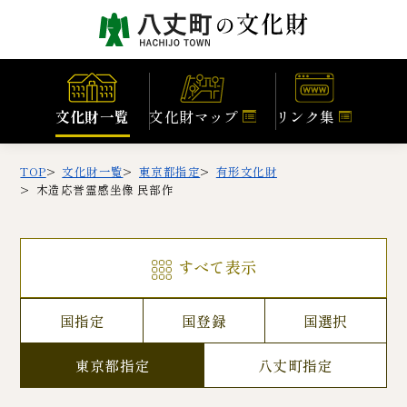
文化財一覧
文化財マップ
リンク集
TOP
文化財一覧
東京都指定
有形文化財
木造応誉霊感坐像 民部作
すべて表示
国指定
国登録
国選択
東京都指定
八丈町指定