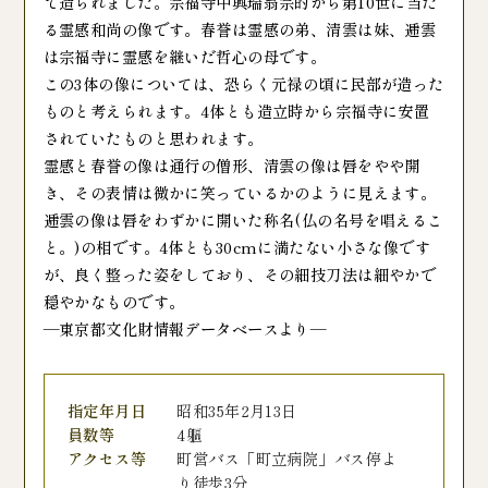
て造られました。宗福寺中興瑞翁宗的から第10世に当た
る霊感和尚の像です。春誉は霊感の弟、清雲は妹、逓雲
は宗福寺に霊感を継いだ哲心の母です。
この3体の像については、恐らく元禄の頃に民部が造った
ものと考えられます。4体とも造立時から宗福寺に安置
されていたものと思われます。
霊感と春誉の像は通行の僧形、清雲の像は唇をやや開
き、その表情は微かに笑っているかのように見えます。
逓雲の像は唇をわずかに開いた称名(仏の名号を唱えるこ
と。)の相です。4体とも30cmに満たない小さな像です
が、良く整った姿をしており、その細技刀法は細やかで
穏やかなものです。
―東京都文化財情報データベースより―
指定年月日
昭和35年2月13日
員数等
4軀
アクセス等
町営バス「町立病院」バス停よ
り徒歩3分