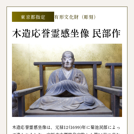
東京都指定
有形文化財（彫刻）
木造応誉霊感坐像 民部作
木造応誉霊感坐像は、元禄12(1699)年に菊池民部によっ