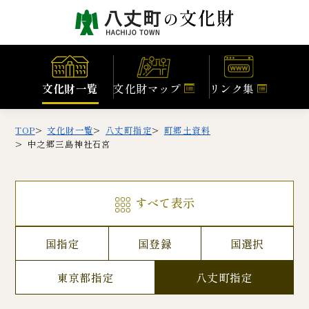
文化財一覧
文化財マップ
リンク集
TOP
文化財一覧
八丈町指定
町郷土資料
中之郷三島神社石宮
すべて表示
国指定
国登録
国選択
東京都指定
八丈町指定