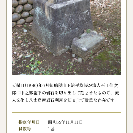
天保11(1840)年6月御船預山下治平為民が流人石工仙次
郎に中之郷瀧下の岩石を切り出して刻ませたもので、流
人文化と八丈島産岩石利用を知る上で貴重な存在です。
指定年月日
昭和55年11月11日
員数等
1基