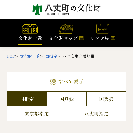
文化財一覧
文化財マップ
リンク集
TOP
文化財一覧
国指定
ヘゴ自生北限地帯
すべて表示
国指定
国登録
国選択
東京都指定
八丈町指定