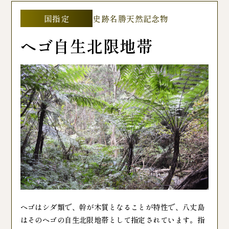
国指定
史跡名勝天然記念物
ヘゴ自生北限地帯
ヘゴはシダ類で、幹が木質となることが特性で、八丈島
はそのヘゴの自生北限地帯として指定されています。指