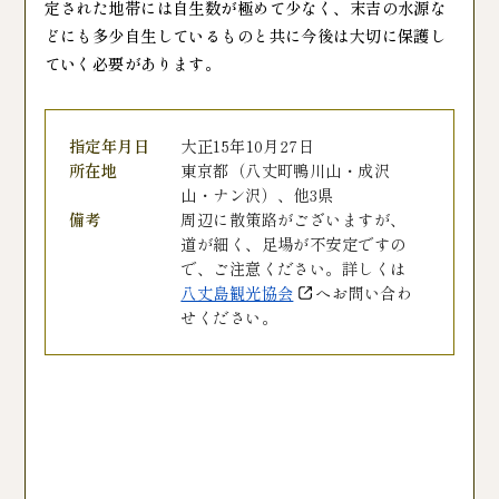
定された地帯には自生数が極めて少なく、末吉の水源な
どにも多少自生しているものと共に今後は大切に保護し
ていく必要があります。
指定年月日
大正15年10月27日
所在地
東京都（八丈町鴨川山・成沢
山・ナン沢）、他3県
備考
周辺に散策路がございますが、
道が細く、足場が不安定ですの
で、ご注意ください。詳しくは
八丈島観光協会
へお問い合わ
せください。