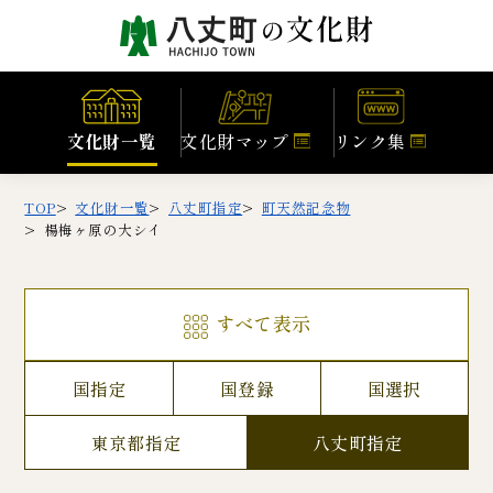
文化財一覧
文化財マップ
リンク集
TOP
文化財一覧
八丈町指定
町天然記念物
楊梅ヶ原の大シイ
すべて表示
国指定
国登録
国選択
東京都指定
八丈町指定