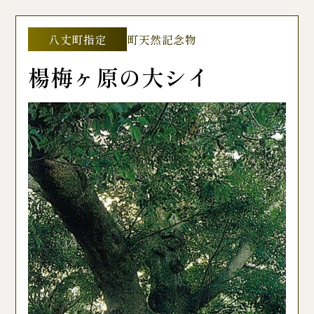
八丈町指定
町天然記念物
楊梅ヶ原の大シイ