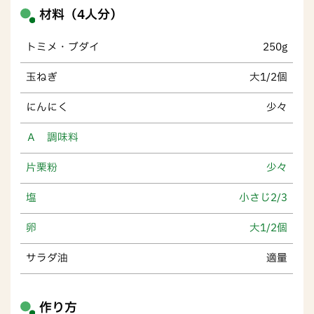
材料（4人分）
トミメ・ブダイ
250g
玉ねぎ
大1/2個
にんにく
少々
Ａ 調味料
片栗粉
少々
塩
小さじ2/3
卵
大1/2個
サラダ油
適量
作り方