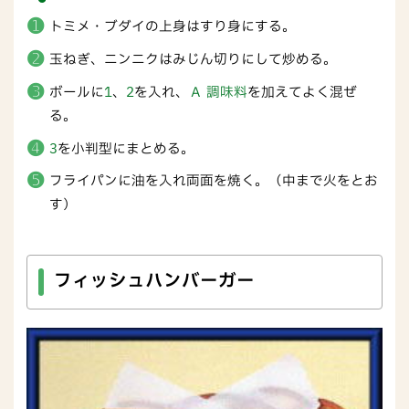
トミメ・ブダイの上身はすり身にする。
玉ねぎ、ニンニクはみじん切りにして炒める。
ボールに
1
、
2
を入れ、
Ａ 調味料
を加えてよく混ぜ
る。
3
を小判型にまとめる。
フライパンに油を入れ両面を焼く。（中まで火をとお
す）
フィッシュハンバーガー