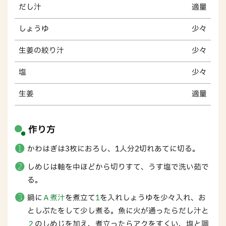
だし汁
適量
しょうゆ
少々
生姜の絞り汁
少々
塩
少々
生姜
適量
作り方
かわはぎは3枚におろし、1人分2切れあてに切る。
しめじは軸を中ほどから切りすて、うす塩で洗い茹で
る。
鍋に
Ａ煮汁
を煮立て
1
を入れしょうゆを少々入れ、お
としぶたをして少し煮る。魚に火が通ったらだし汁と
２
のしめじを加え、煮立ったらアクをすくい、塩と調