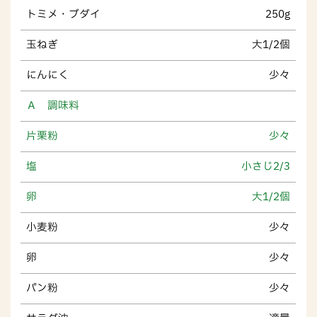
トミメ・ブダイ
250g
玉ねぎ
大1/2個
にんにく
少々
Ａ 調味料
片栗粉
少々
塩
小さじ2/3
卵
大1/2個
小麦粉
少々
卵
少々
パン粉
少々