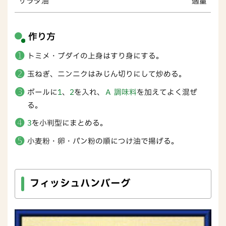
サラダ油
適量
作り方
トミメ・ブダイの上身はすり身にする。
玉ねぎ、ニンニクはみじん切りにして炒める。
ボールに
1
、
2
を入れ、
Ａ 調味料
を加えてよく混ぜ
る。
3
を小判型にまとめる。
小麦粉・卵・パン粉の順につけ油で揚げる。
フィッシュハンバーグ