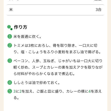
米
3合
作り方
米を普通に炊く。
トミメは3枚におろし、骨を取り除き、一口大に切
り、塩・こしょうをふり小麦粉をまぶし油で揚げる。
ベーコン、人参、玉ねぎ、じゃがいもは一口大に切り
軽く炒め、スープとカレーの素を加えアクを取りなが
ら材料がやわらかくなるまで煮込む。
ししとうは油で炒めておく。
3
に
2
を加え、ご飯と皿に盛り、カレーの横に
4
を添え
る。