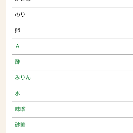
のり
卵
Ａ
酢
みりん
水
味噌
砂糖