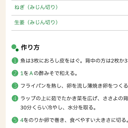
ねぎ（みじん切り）
生姜（みじん切り）
作り方
魚は3枚におろし皮をはぐ。背中の方は2枚か
1
を
Ａ
の酢みそで和える。
フライパンを熱し、卵を流し薄焼き卵をつく
ラップの上に茹でたかき菜を広げ、ささよの
30分くらい冷やし、水分を取る。
4
をのりか卵で巻き、食べやすい大きさに切る