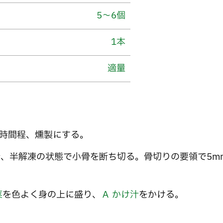
5～6個
1本
適量
1時間程、燻製にする。
、半解凍の状態で小骨を断ち切る。骨切りの要領で5m
菜
を色よく身の上に盛り、
Ａ かけ汁
をかける。