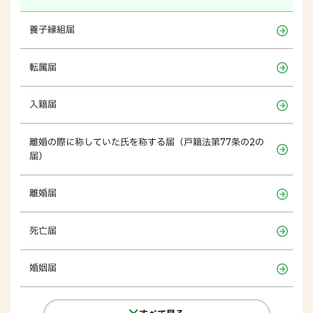
養子縁組届
転属届
入籍届
離婚の際に称していた氏を称する届（戸籍法第77条の2の
届）
離婚届
死亡届
婚姻届