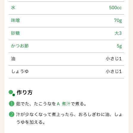
水
500cc
味噌
70g
砂糖
大3
かつお節
5g
油
小さじ1
しょうゆ
小さじ1
作り方
茹でた、たこうなを
Ａ 煮汁
で煮る。
汁が少なくなって煮上ったら、おろしぎわに油、しょ
うゆを加える。