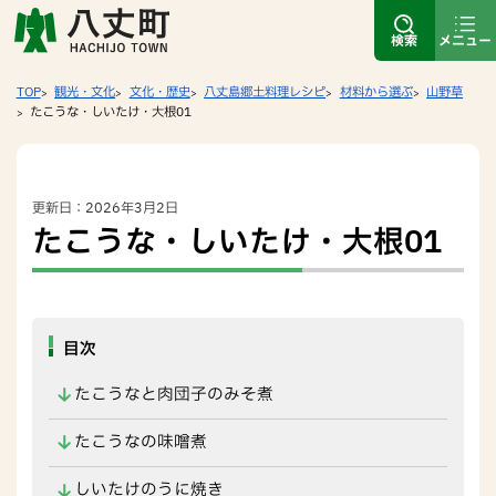
検索
メニュー
TOP
観光・文化
文化・歴史
八丈島郷土料理レシピ
材料から選ぶ
山野草
たこうな・しいたけ・大根01
更新日：2026年3月2日
たこうな・しいたけ・大根01
目次
たこうなと肉団子のみそ煮
たこうなの味噌煮
しいたけのうに焼き