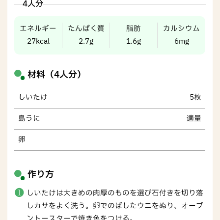
4人分
エネルギー
たんぱく質
脂肪
カルシウム
27kcal
2.7g
1.6g
6mg
材料（4人分）
しいたけ
5枚
島うに
適量
卵
作り方
しいたけは大きめの肉厚のものを選び石付きを切り落
しカサをよく洗う。卵でのばしたウニをぬり、オーブ
ントースターで焼き色をつける。