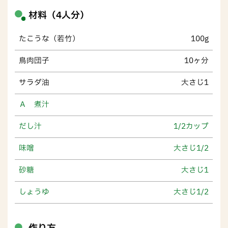
材料（4人分）
たこうな（若竹）
100g
鳥肉団子
10ヶ分
サラダ油
大さじ1
Ａ 煮汁
だし汁
1/2カップ
味噌
大さじ1/2
砂糖
大さじ1
しょうゆ
大さじ1/2