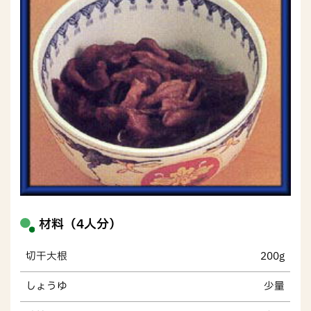
材料（4人分）
切干大根
200g
しょうゆ
少量