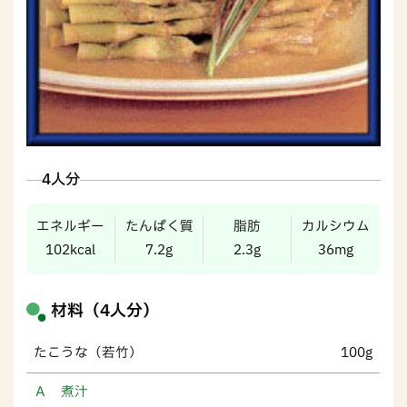
4人分
エネルギー
たんぱく質
脂肪
カルシウム
102kcal
7.2g
2.3g
36mg
材料（4人分）
たこうな（若竹）
100g
Ａ 煮汁