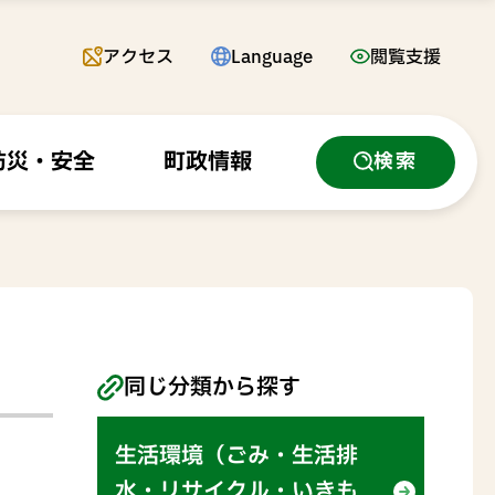
アクセス
Language
閲覧支援
防災・安全
町政情報
検索
同じ分類から探す
生活環境（ごみ・生活排
水・リサイクル・いきも