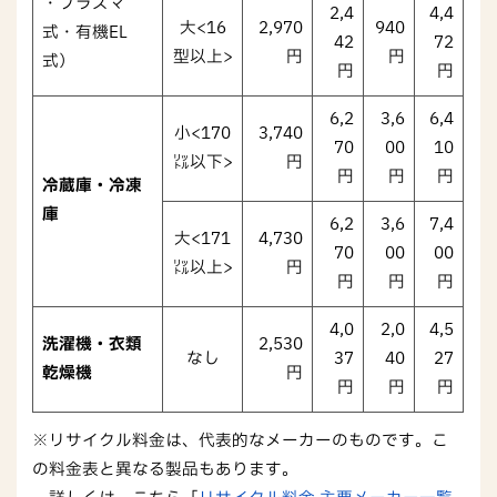
・プラズマ
2,4
4,4
大<16
2,970
940
式・有機EL
42
72
型以上>
円
円
式）
円
円
6,2
3,6
6,4
小<170
3,740
70
00
10
㍑以下>
円
円
円
円
冷蔵庫・冷凍
庫
6,2
3,6
7,4
大<171
4,730
70
00
00
㍑以上>
円
円
円
円
4,0
2,0
4,5
洗濯機・衣類
2,530
なし
37
40
27
乾燥機
円
円
円
円
※リサイクル料金は、代表的なメーカーのものです。こ
の料金表と異なる製品もあります。