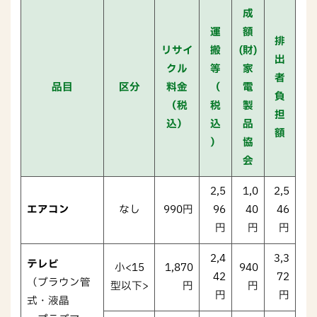
成
運
額
排
リサイ
搬
(財)
出
クル
等
家
者
品目
区分
料金
（
電
負
（税
税
製
担
込）
込
品
額
）
協
会
2,5
1,0
2,5
エアコン
なし
990円
96
40
46
円
円
円
2,4
3,3
テレビ
小<15
1,870
940
42
72
（ブラウン管
型以下>
円
円
円
円
式・液晶