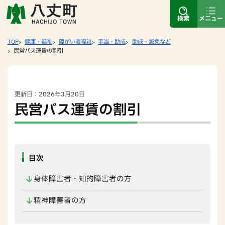
検索
メニュー
TOP
健康・福祉
障がい者福祉
手当・助成
助成・減免など
民営バス運賃の割引
更新日：2026年3月20日
民営バス運賃の割引
目次
身体障害者・知的障害者の方
精神障害者の方