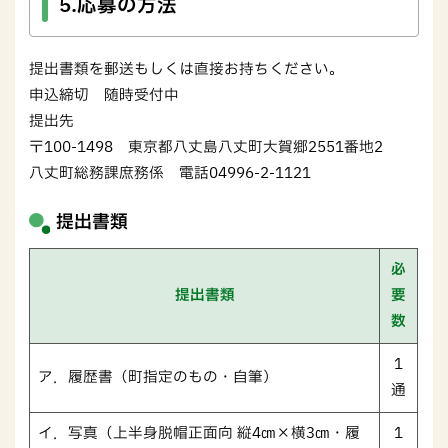
5.応募の方法
提出書類を郵送もしくは直接お持ちください。
申込締切 随時受付中
提出先
〒100-1498 東京都八丈島八丈町大賀郷2551番地2
八丈町総務課庶務係 電話04996-2-1121
提出書類
必
提出書類
要
数
1
ア．履歴書（町指定のもの・自筆）
通
イ．写真（上半身脱帽正面向 縦4㎝×横3㎝・履
1