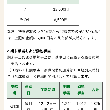
子
13,000円
その他
6,500円
なお、扶養親族のうち16歳から22歳までの子がいる場合
は、上記の金額に5,000円を加えた額が支給されます。
c.期末手当および勤勉手当
期末手当および勤勉手当は、基準日に在職する職員に対
し支給されます。
｛（給料＋扶養手当＋役職段階別加算額）×期別支給割
合（含成績率）×在職期間別割合｝で計算します。
支給
基準
期末
勤勉
在職期間
合計
期
日
手当
手当
6月1
12月2日～
1.262
1.062
2.325
6月期