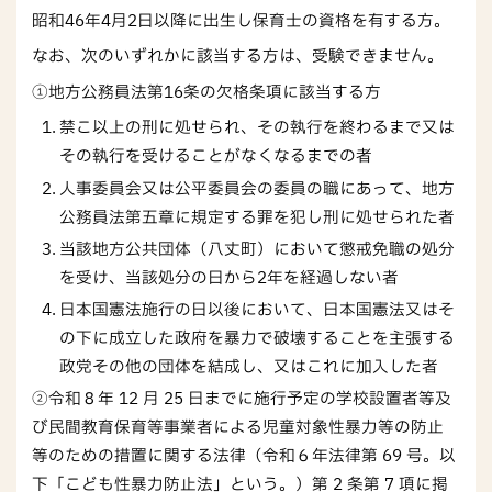
昭和46年4月2日以降に出生し保育士の資格を有する方。
なお、次のいずれかに該当する方は、受験できません。
①地方公務員法第16条の欠格条項に該当する方
禁こ以上の刑に処せられ、その執行を終わるまで又は
その執行を受けることがなくなるまでの者
人事委員会又は公平委員会の委員の職にあって、地方
公務員法第五章に規定する罪を犯し刑に処せられた者
当該地方公共団体（八丈町）において懲戒免職の処分
を受け、当該処分の日から2年を経過しない者
日本国憲法施行の日以後において、日本国憲法又はそ
の下に成立した政府を暴力で破壊することを主張する
政党その他の団体を結成し、又はこれに加入した者
②令和８年 12 月 25 日までに施行予定の学校設置者等及
び民間教育保育等事業者による児童対象性暴力等の防止
等のための措置に関する法律（令和６年法律第 69 号。以
下「こども性暴力防止法」という。）第 2 条第 7 項に掲