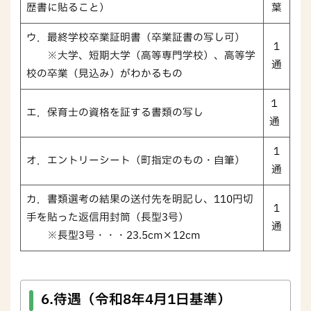
歴書に貼ること）
葉
ウ．最終学校卒業証明書（卒業証書の写し可）
1
※大学、短期大学（高等専門学校）、高等学
通
校の卒業（見込み）がわかるもの
１
エ．保育士の資格を証する書類の写し
通
1
オ．エントリーシート（町指定のもの・自筆）
通
カ．書類選考の結果の送付先を明記し、110円切
1
手を貼った返信用封筒（長型3号）
通
※長型3号・・・23.5cm×12cm
6.待遇（令和8年4月1日基準）