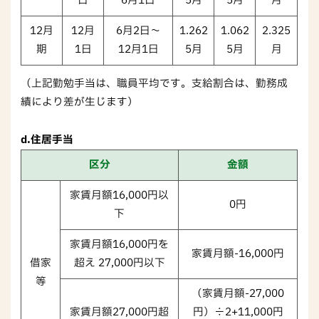
日
6月1日
5月
5月
月
12月
12月
6月2日～
1.262
1.062
2.325
期
1日
12月1日
5月
5月
月
（上記勤勉手当は、職員平均です。支給割合は、勤務成
績により差が生じます）
d.住居手当
区分
金額
家賃月額16,000円以
0円
下
家賃月額16,000円を
家賃月額-16,000円
借家
超え 27,000円以下
等
（家賃月額-27,000
家賃月額27,000円超
円）÷2+11,000円