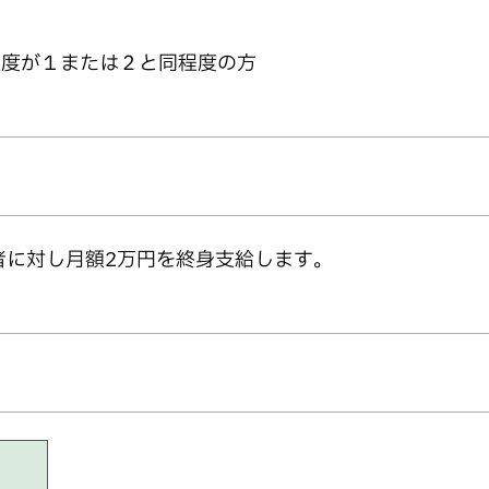
程度が１または２と同程度の方
者に対し月額2万円を終身支給します。
）