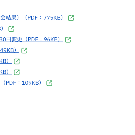
結果）（PDF：775KB）
B）
0日変更（PDF：96KB）
9KB）
KB）
KB）
DF：109KB）