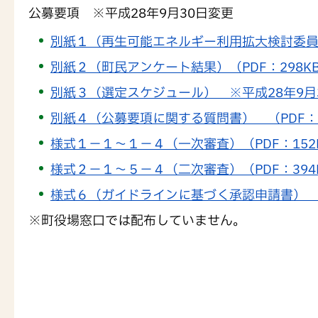
公募要項 ※平成28年9月30日変更
別紙１（再生可能エネルギー利用拡大検討委員会
別紙２（町民アンケート結果）（PDF：298K
別紙３（選定スケジュール） ※平成28年9月3
別紙４（公募要項に関する質問書） （PDF：4
様式１－１～１－４（一次審査）（PDF：152
様式２－１～５－４（二次審査）（PDF：394
様式６（ガイドラインに基づく承認申請書） （P
※町役場窓口では配布していません。