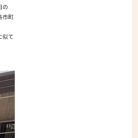
日の
各市町
日
に似て