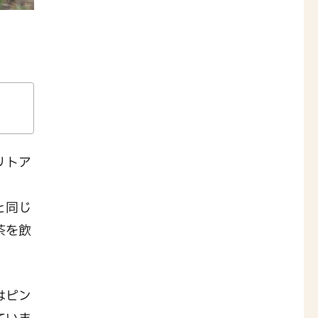
リトア
。
と同じ
茶を飲
はピン