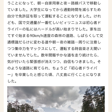
うことになって、朝－自家用車と夜－路線バスで移動し
ていました。大学生になってから通勤時間を減らすため
自分で免許証を取って運転することになりました。けれ
ども、国で交通量が一番忙しいビィリニュスは初心者ド
ライバーの私にはハードルが高い始まりでした。家を出
てすぐ始まる90km/h速度の森林の道路、しばらくして交
通標識だらけに変わる道や朝－夜の雑踏…周りに注意し
つつ集中力をマックスにして、運転する時音楽さえ聞い
ていませんでした。数年間賑やかな道を走り続けたら、
気が付いたら緊張感が消えつつ、自信もつきました。そ
のような道路に育てられ、ちょうど「初心者ドライバ
ー」を卒業したと感じた頃、八丈島に行くことになりま
した。