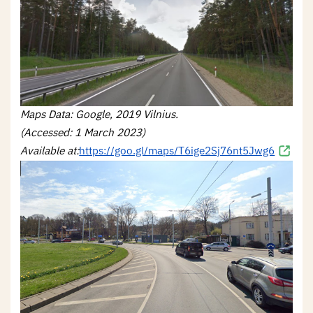
Maps Data: Google, 2019 Vilnius.
(Accessed: 1 March 2023)
Available at:
https://goo.gl/maps/T6ige2Sj76nt5Jwg6