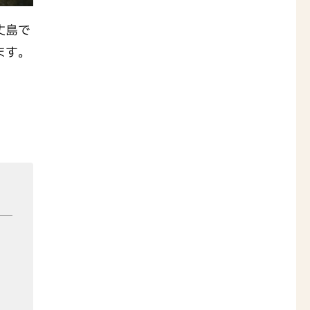
丈島で
ます。