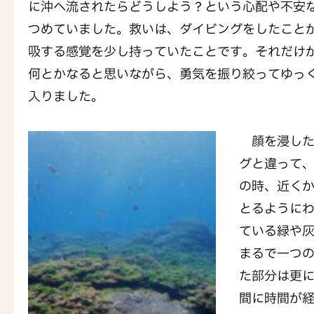
に沖へ流されたらどうしよう？という心配や不安
つめていました。救いは、ダイビングをしたこと
吸する感覚を少し持っていたことです。それだけ
何とかなると思いながら、勇気を振り絞ってゆっ
入りました。
顔を浸した
グと違って
の時、近く
とるように
ている緑や
まるで一つ
た部分は更
間に時間が