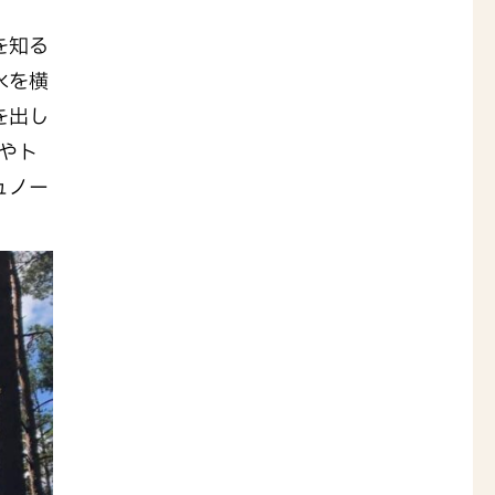
を知る
水を横
を出し
やト
ュノー
。