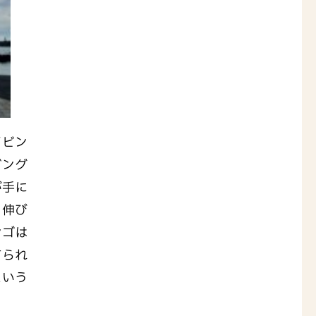
イビン
ビング
が手に
く伸び
ンゴは
てられ
という