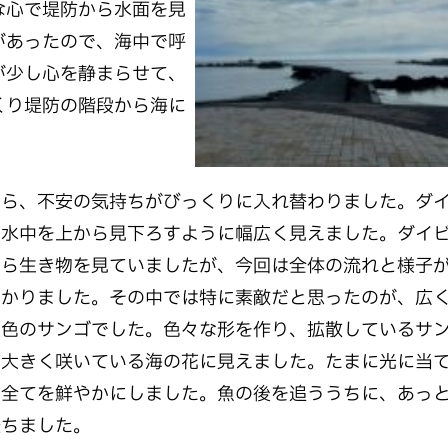
な心で堤防から水面を見
があったので、海中で呼
が少し心を静まらせて、
くり堤防の階段から海に
ら、不安の気持ちがびっくりに入れ替わりました。ダ
、水中を上から見下ろすように幅広く見えました。ダイ
から生き物を見ていましたが、今回は全体の流れと様子
わかりました。その中では特に素敵だと思ったのが、広
灰色のサンゴでした。色々な形を作り、拡散しているサ
の大きく咲いている海の花に見えました。たまに光に当
に全てを鮮やかにしました。魚の後を追ううちに、あっ
経ちました。