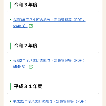
令和３年度
令和3年度八丈町の給与・定員管理等（PDF：
694KB）
令和２年度
令和2年度八丈町の給与・定員管理等（PDF：
654KB）
平成３１年度
平成31年度八丈町の給与・定員管理等（PDF：