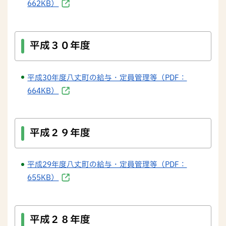
662KB）
平成３０年度
平成30年度八丈町の給与・定員管理等（PDF：
664KB）
平成２９年度
平成29年度八丈町の給与・定員管理等（PDF：
655KB）
平成２８年度