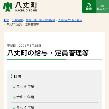
検索
メニュー
TOP
町政情報
情報公開・個人情報保護
人事行政の取り組み
八丈町の給与・定員管理等
更新日：2026年3月25日
八丈町の給与・定員管理等
目次
令和６年度
令和５年度
令和４年度