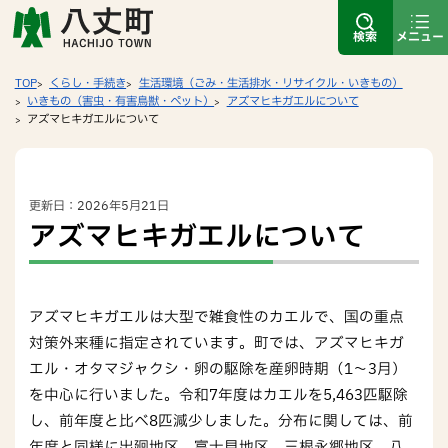
検索
メニュー
TOP
くらし・手続き
生活環境（ごみ・生活排水・リサイクル・いきもの）
いきもの（害虫・有害鳥獣・ペット）
アズマヒキガエルについて
アズマヒキガエルについて
更新日：2026年5月21日
アズマヒキガエルについて
アズマヒキガエルは大型で雑食性のカエルで、国の重点
対策外来種に指定されています。町では、アズマヒキガ
エル・オタマジャクシ・卵の駆除を産卵時期（1～3月）
を中心に行いました。令和7年度はカエルを5,463匹駆除
し、前年度と比べ8匹減少しました。分布に関しては、前
年度と同様に出廻地区、富士見地区、三根永郷地区、八