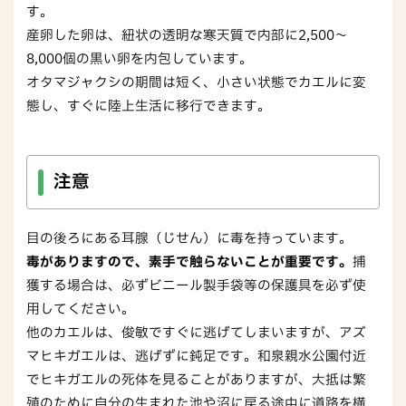
す。
産卵した卵は、紐状の透明な寒天質で内部に2,500～
8,000個の黒い卵を内包しています。
オタマジャクシの期間は短く、小さい状態でカエルに変
態し、すぐに陸上生活に移行できます。
注意
目の後ろにある耳腺（じせん）に毒を持っています。
毒がありますので、素手で触らないことが重要です。
捕
獲する場合は、必ずビニール製手袋等の保護具を必ず使
用してください。
他のカエルは、俊敏ですぐに逃げてしまいますが、アズ
マヒキガエルは、逃げずに鈍足です。和泉親水公園付近
でヒキガエルの死体を見ることがありますが、大抵は繁
殖のために自分の生まれた池や沼に戻る途中に道路を横