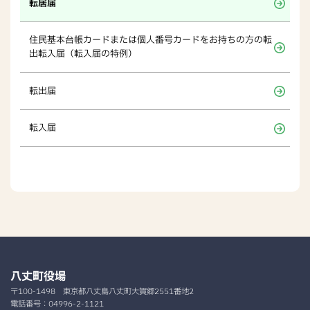
転居届
住民基本台帳カードまたは個人番号カードをお持ちの方の転
出転入届（転入届の特例）
転出届
転入届
八丈町役場
〒100-1498
東京都八丈島八丈町大賀郷2551番地2
電話番号：
04996-2-1121