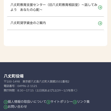
八丈町教育支援センター（旧八丈町教育相談室）～話してみ
よう あなたの心配～
八丈町奨学資金のご案内
八丈町役場
〒100-1498
東京都八丈島八丈町大賀郷2551番地2
電話番号：
04996-2-1121
開庁時間：
8:30～17:15（土日祝および12/29～1/3を除く）
個人情報の取扱いについて
サイトポリシー
リンク集
お問い合わせ