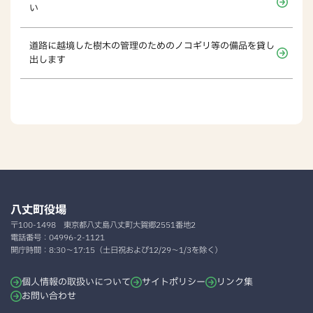
い
道路に越境した樹木の管理のためのノコギリ等の備品を貸し
出します
八丈町役場
〒100-1498
東京都八丈島八丈町大賀郷2551番地2
電話番号：
04996-2-1121
開庁時間：
8:30～17:15（土日祝および12/29～1/3を除く）
個人情報の取扱いについて
サイトポリシー
リンク集
お問い合わせ