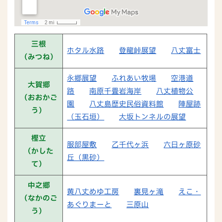
三根
ホタル水路
登龍峠展望
八丈富士
（みつね）
永郷展望
ふれあい牧場
空港道
大賀郷
路
南原千畳岩海岸
八丈植物公
（おおかご
園
八丈島歴史民俗資料館
陣屋跡
う）
（玉石垣）
大坂トンネルの展望
樫立
服部屋敷
乙千代ヶ浜
六日ヶ原砂
（かした
丘（黒砂）
て）
中之郷
黄八丈めゆ工房
裏見ヶ滝
えこ・
（なかのご
あぐりまーと
三原山
う）