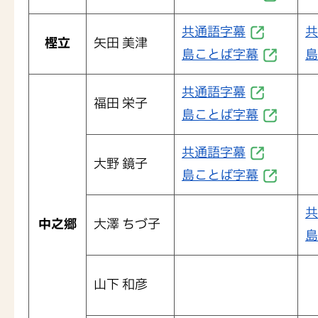
共通語字幕
共
樫立
矢田 美津
島ことば字幕
島
共通語字幕
福田 栄子
島ことば字幕
共通語字幕
大野 鏡子
島ことば字幕
共
中之郷
大澤 ちづ子
島
山下 和彦