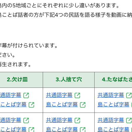
島内の5地域ごとにそれぞれに少し違いがあります。
島ことば話者の方が下記4つの民話を語る様子を動画に
字幕が付けられています。
ださい。
再生されます。
2.欠け皿
3.人捨て穴
4.たなばた
通語字幕
共通語字幕
共通語字幕
ことば字幕
島ことば字幕
島ことば字幕
通語字幕
共通語字幕
共通語字幕
ことば字幕
島ことば字幕
島ことば字幕