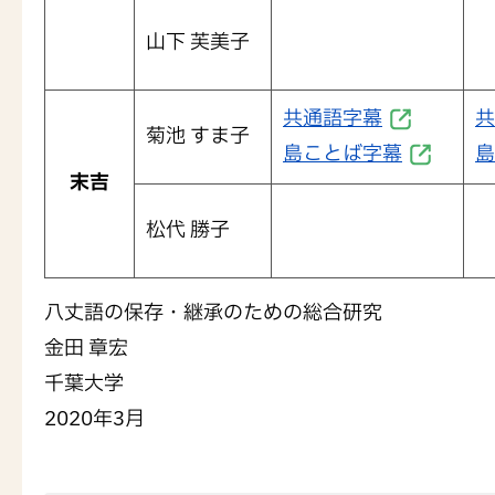
山下 芙美子
共通語字幕
共
菊池 すま子
島ことば字幕
島
末吉
松代 勝子
八丈語の保存・継承のための総合研究
金田 章宏
千葉大学
2020年3月