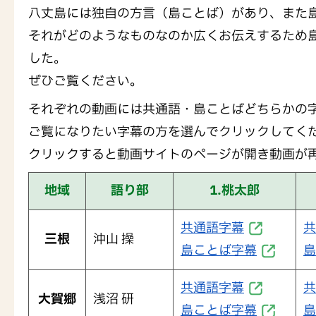
八丈島には独自の方言（島ことば）があり、また
それがどのようなものなのか広くお伝えするため
した。
ぜひご覧ください。
それぞれの動画には共通語・島ことばどちらかの
ご覧になりたい字幕の方を選んでクリックしてく
クリックすると動画サイトのページが開き動画が
地域
語り部
1.桃太郎
共通語字幕
共
三根
沖山 操
島ことば字幕
島
共通語字幕
共
大賀郷
浅沼 研
島ことば字幕
島