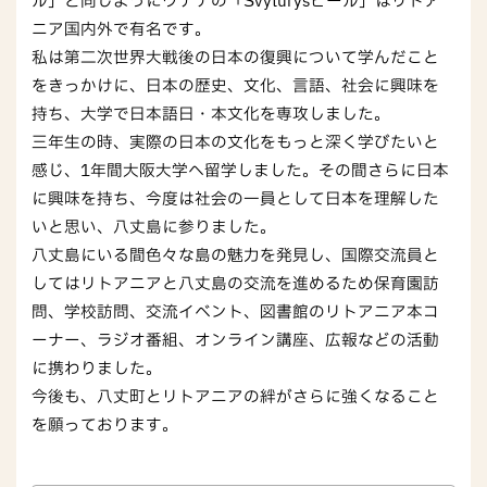
ル」と同じようにウテナの「Švyturysビール」はリトア
ニア国内外で有名です。
私は第二次世界大戦後の日本の復興について学んだこと
をきっかけに、日本の歴史、文化、言語、社会に興味を
持ち、大学で日本語日・本文化を専攻しました。
三年生の時、実際の日本の文化をもっと深く学びたいと
感じ、1年間大阪大学へ留学しました。その間さらに日本
に興味を持ち、今度は社会の一員として日本を理解した
いと思い、八丈島に参りました。
八丈島にいる間色々な島の魅力を発見し、国際交流員と
してはリトアニアと八丈島の交流を進めるため保育園訪
問、学校訪問、交流イベント、図書館のリトアニア本コ
ーナー、ラジオ番組、オンライン講座、広報などの活動
に携わりました。
今後も、八丈町とリトアニアの絆がさらに強くなること
を願っております。