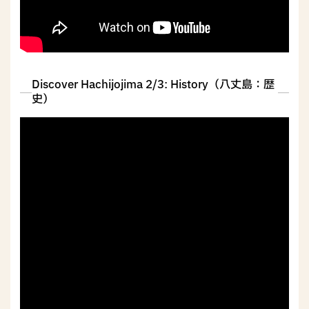
Discover Hachijojima 2/3: History（八丈島：歴
史）