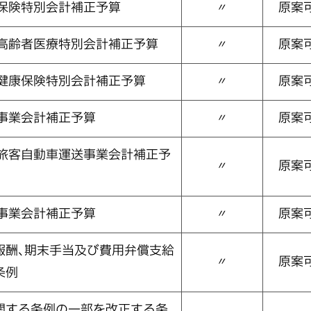
護保険特別会計補正予算
〃
原案
期高齢者医療特別会計補正予算
〃
原案
民健康保険特別会計補正予算
〃
原案
事業会計補正予算
〃
原案
般旅客自動車運送事業会計補正予
〃
原案
事業会計補正予算
〃
原案
報酬､期末手当及び費用弁償支給
〃
原案
条例
関する条例の一部を改正する条