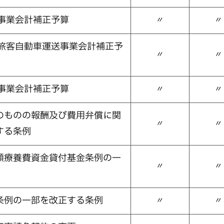
事業会計補正予算
〃
〃
般旅客自動車運送事業会計補正予
〃
〃
事業会計補正予算
〃
〃
のものの報酬及び費用弁償に関
〃
〃
する条例
額療養費資金貸付基金条例の一
〃
〃
条例の一部を改正する条例
〃
〃