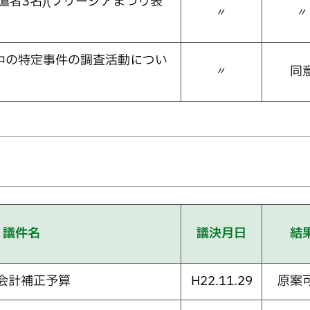
遣者3名)(フリージアまつり表
〃
〃
中の特定事件の調査活動につい
〃
同
議件名
議決月日
結
会計補正予算
H22.11.29
原案