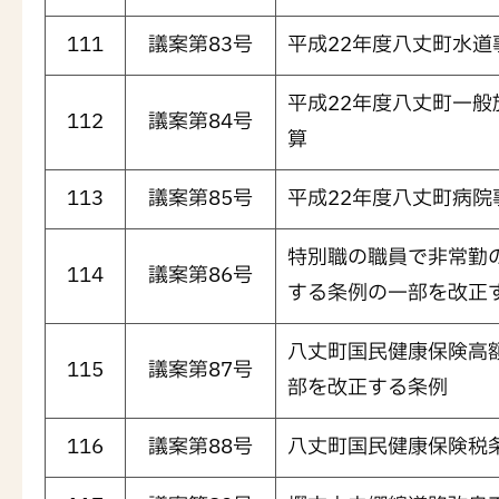
111
議案第83号
平成22年度八丈町水道
平成22年度八丈町一
112
議案第84号
算
113
議案第85号
平成22年度八丈町病院
特別職の職員で非常勤
114
議案第86号
する条例の一部を改正
八丈町国民健康保険高
115
議案第87号
部を改正する条例
116
議案第88号
八丈町国民健康保険税