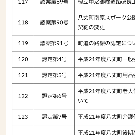
117
議案第89号
樫立中之郷線道路改良
八丈町南原スポーツ公
118
議案第90号
契約の変更
119
議案第91号
町道の路線の認定につ
120
認定第4号
平成21年度八丈町一
121
認定第5号
平成21年度八丈町用
平成21年度八丈町老
122
認定第6号
いて
123
認定第7号
平成21年度八丈町介
平成21年度八丈町後