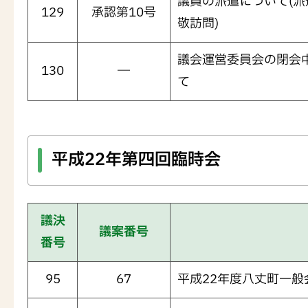
議員の派遣について(派
129
承認第10号
敬訪問)
議会運営委員会の閉会
130
―
て
平成22年第四回臨時会
議決
議案番号
番号
95
67
平成22年度八丈町一般