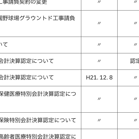
工事請負契約の変更
〃
〃
園野球場グラウントド工事請負
〃
〃
いて
〃
〃
般会計決算認定について
〃
認
品会計決算認定について
H21. 12. 8
〃
人保健医療特別会計決算認定につ
〃
〃
護保険特別会計決算認定について
〃
〃
期高齢者医療特別会計決算認定に