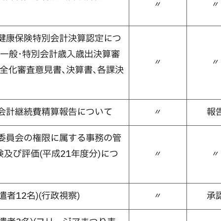
〃
〃
民健康保険特別会計決算認定につ
町一般･特別会計歳入歳出決算審
〃
〃
全化審査意見書､決算書､各課決
般会計継続費精算報告について
〃
報
育委員会の権限に属する事務の管
及び評価(平成21年度分)につ
〃
〃
者12名)(行政視察)
〃
承