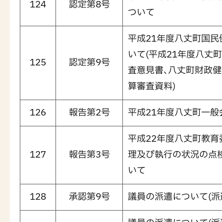
124
認定第8号
ついて
平成21年度八丈町国
いて(平成21年度八丈
125
認定第9号
査意見書､八丈町財政健
算審査資料)
126
報告第2号
平成21年度八丈町一
平成22年度八丈町教
127
報告第3号
理及び執行の状況の点検
いて
128
承認第9号
議員の派遣について(派遣