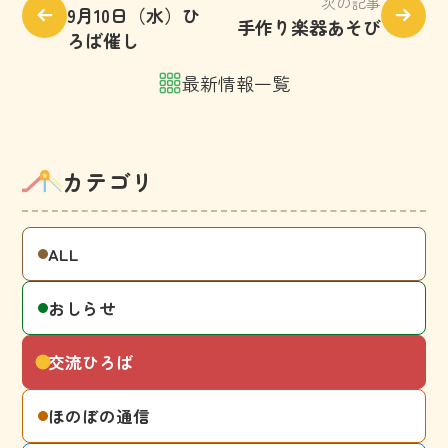
次の記事
9月10日（水）ひ
手作り楽器あそび
ろば催し
最新情報一覧
カテゴリ
ALL
おしらせ
交流ひろば
ほのぼの通信