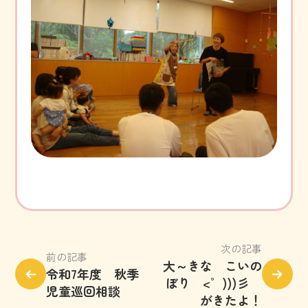
次の記事
前の記事
大～きな こいの
令和7年度 秋季
ぼり <゜)))彡
児童巡回相談
がきたよ！