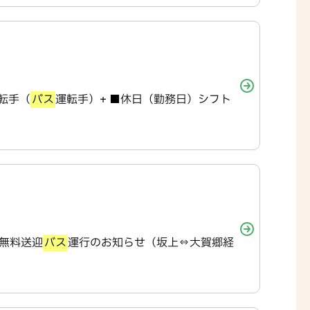
運転手（
バス
運転手）+ ■休日（勤務日）シフト
 無料送迎
バス
運行のお知らせ（坂上⇔大賀郷経