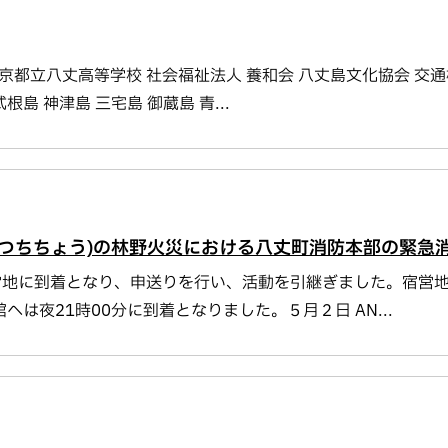
東京都立八丈高等学校 社会福祉法人 養和会 八丈島文化協会 交通
島 神津島 三宅島 御蔵島 青...
おつちちょう)の林野火災における八丈町消防本部の緊急
に宿営地に到着となり、申送りを行い、活動を引継ぎました。宿営地
は夜21時00分に到着となりました。５月２日 AN...