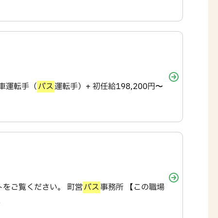
動車運転手（
バス
運転手）+ 初任給198,200円〜
トをご覧ください。 町営
バス
事務所 【この職場
.