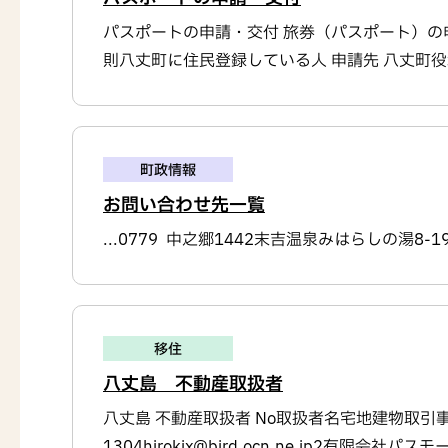
パスポートの申請・交付 旅券（パスポート）の
則八丈町に住民登録している人 申請先 八丈町役場
町政情報
お問い合わせ先一覧
...0779 中之郷1442末吉温泉みはらしの湯8-19
移住
八丈島 不動産取扱者
八丈島 不動産取扱者 No取扱者名宅地建物取引
1304hirokix@bird.ocn.ne.jp2有限会社パス