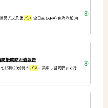
機関 八丈町営
バス
全日空 (ANA) 東海汽船 東
消防援助隊派遣報告
を15時20分発の
バス
に乗車し盛岡駅まで行