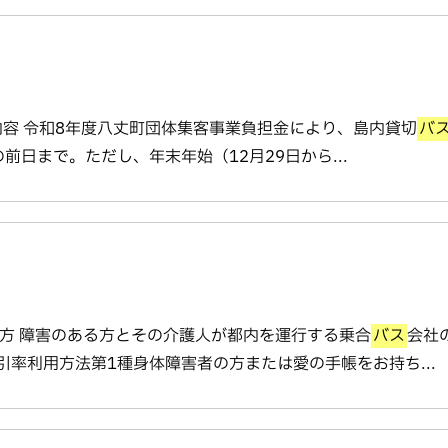
内容 令和8年度八丈町団体集客事業負担金により、島内貸切
バ
前日まで。ただし、年末年始（12月29日から...
の方 障害のある方とその介護人が都内を運行する乗合
バス
会社
引率利用方法第1種身体障害者の方または愛の手帳をお持ち...