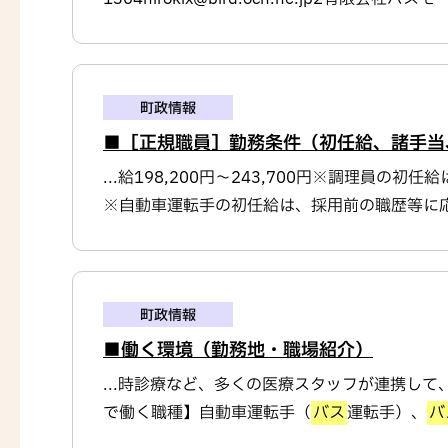
町政情報
■［正規職員］勤務条件（初任給、諸手当
...給198,200円～243,700円※調理員
※自動車運転手の初任給は、採用前の職歴等に応じ
町政情報
■働く環境（勤務地・職場紹介）
...時診療など、多くの医療スタッフが連携し
で働く職種】自動車運転手（
バス
運転手）、
バ