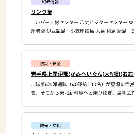
町政情報
リンク集
...ルバー人材センター 八丈ビジターセンター 
邦航空 伊豆諸島・小笠原諸島 大島 利島 新島・式根
防災・安全
岩手県上閉伊郡(かみへいぐん)大槌町(お
...隊第6次派遣隊（40隊約130名）が昼頃
き、そこから東北新幹線へと乗り継ぎ、島嶼会館へ
観光・文化