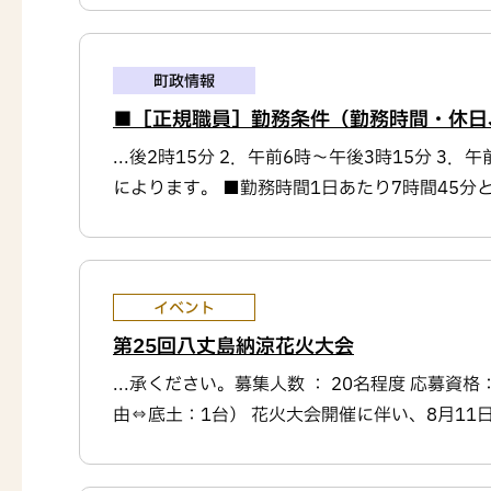
町政情報
■［正規職員］勤務条件（勤務時間・休日
...後2時15分 2．午前6時～午後3時15分 
によります。 ■勤務時間1日あたり7時間45分
イベント
第25回八丈島納涼花火大会
...承ください。募集人数 ： 20名程度 応募資
由⇔底土：1台） 花火大会開催に伴い、8月11