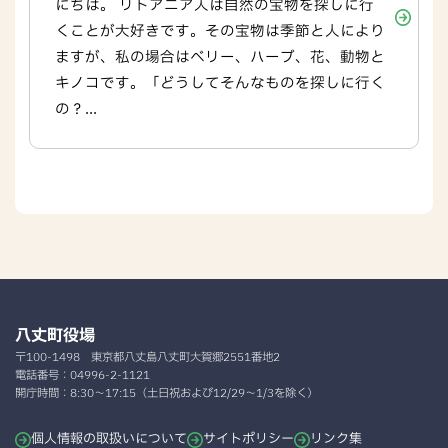
にちは。 リトアニア人は自然の宝物を探しに行
くことが大好きです。その宝物は季節と人により
ますが、私の場合はベリー、ハーブ、花、動物と
キノコです。「どうしてそんなものを探しに行く
の？...
八丈町役場
〒100-1498
東京都八丈島八丈町大賀郷2551番地2
電話番号：
04996-2-1121
開庁時間：
8:30～17:15（土日祝および12/29～1/3を除く）
個人情報の取扱いについて
サイトポリシー
リンク集