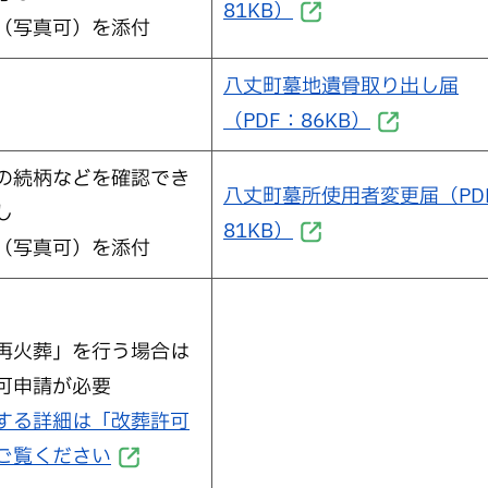
81KB）
（写真可）を添付
八丈町墓地遺骨取り出し届
（PDF：86KB）
の続柄などを確認でき
八丈町墓所使用者変更届（PD
し
81KB）
（写真可）を添付
再火葬」を行う場合は
可申請が必要
する詳細は「改葬許可
ご覧ください