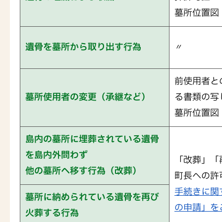
墓所位置図
遺骨を墓所から取り出す行為
〃
前使用者と
墓所使用者の変更（承継など）
る書類の写
墓所位置図
島内の墓所に埋葬されている遺骨
を島内外問わず
「改葬」「
他の墓所へ移す行為（改葬）
町長への許
手続きに関
墓所に納められている遺骨を再び
の申請」を
火葬する行為