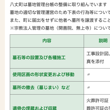
八丈町は墓地管理台帳の整備に取り組んでいます
墓地の適切な管理運営のため下表の行為等につい
また、町に届出をせずに他者へ墓所を譲渡するこ
※宗教法人管理の墓地（開善院、無上寺）につい
内容
説明
工事設計図
墓石等の設置及び各種施工
真を添付
使用区画の形状変更および移動
〃
墓所の撤去（墓じまい）など
〃
火葬許可証
遺骨の埋蔵および収蔵
葬許可証の