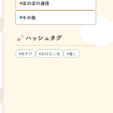
ほのぼの通信
その他
ハッシュタグ
#あそび
#おはなし会
#催し