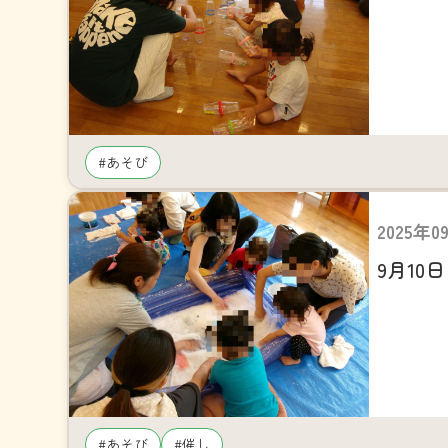
#あそび
2025年0
9月10
#あそび
#催し