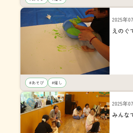
2025年0
えのぐ
#あそび
#催し
2025年0
みんな