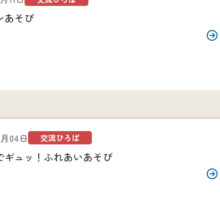
ンあそび
2月04日
交流ひろば
でギュッ！ふれあいあそび